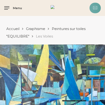
Skip
Menu
to
main
content
Accueil
Graphisme
Peintures sur toiles
"EQUILIBRE"
Les Voiles