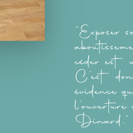
“Exposer s
aboutissem
céder est 
C’est don
évidence q
l’ouverture
Dinard.”