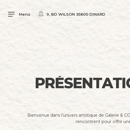
Skip
to
Menu
9, BD WILSON 35800 DINARD
main
content
P
R
É
S
E
N
T
A
T
I
Bienvenue dans l'univers artistique de Galerie & CO,
rencontrent pour offrir un