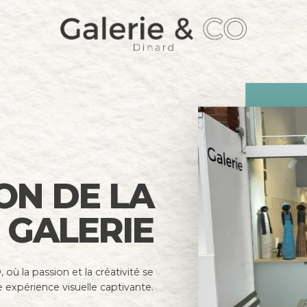
O
N
D
E
L
A
G
A
L
E
R
I
E
 où la passion et la créativité se
e expérience visuelle captivante.