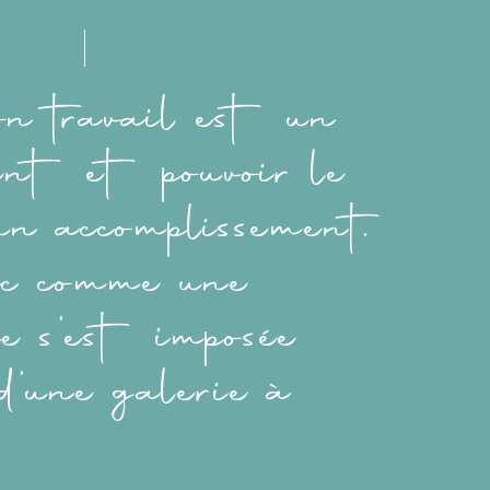
on travail est un
ent et pouvoir le
un accomplissement.
c comme une
ue s’est imposée
 d’une galerie à