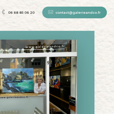
06 68 85 06 20
c
o
n
t
a
c
t
@
g
a
l
e
r
i
e
a
n
d
c
o
.
f
r