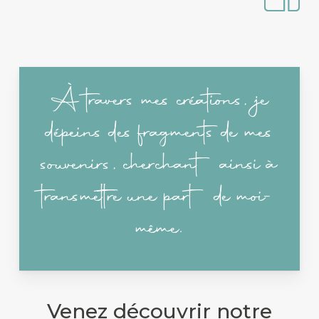
À travers mes créations, je
dépeins des fragments de mes
souvenirs, cherchant ainsi à
transmettre une part de moi-
même.
Venez découvrir notre