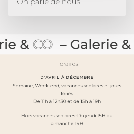
On parle de nous
nous
rie &
CO
–
Galerie &
Horaires
D’AVRIL À DÉCEMBRE
Semaine, Week-end, vacances scolaires et jours
fériés
De 11h à 12h30 et de 15h à 19h
Hors vacances scolaires :Du jeudi 15H au
dimanche 19H