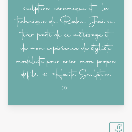
sculpture, céramique et la
technique du Raku. J’ai su
tirer parti de ce métissage et
de mon expérience de styliste
modéliste pour créer mon propre
défilé « Haute Sculpture
».