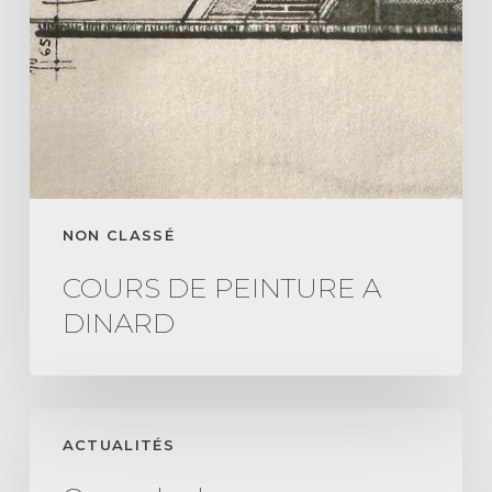
NON CLASSÉ
COURS DE PEINTURE A
DINARD
On
ACTUALITÉS
parle
de