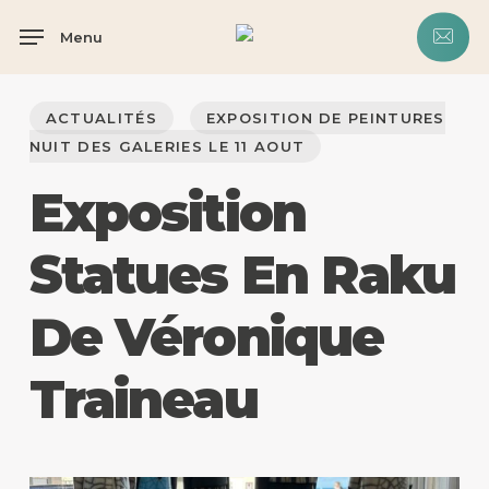
Skip
Menu
to
main
content
ACTUALITÉS
EXPOSITION DE PEINTURES
NUIT DES GALERIES LE 11 AOUT
Exposition
Statues En Raku
De Véronique
Traineau