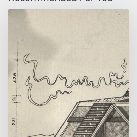
COURS
DE
PEINTURE
A
DINARD